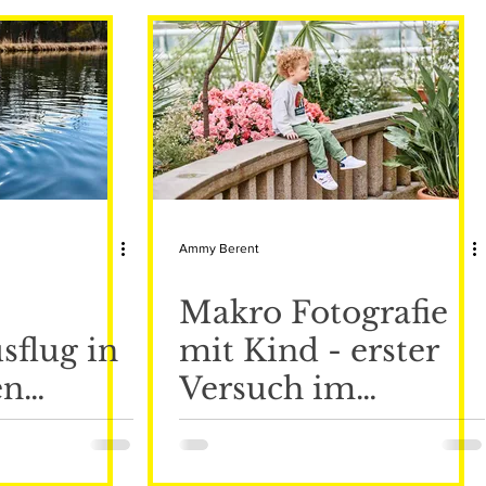
Ammy Berent
Makro Fotografie
sflug in
mit Kind - erster
en
Versuch im
k
Botanischen
urg
Garten in München