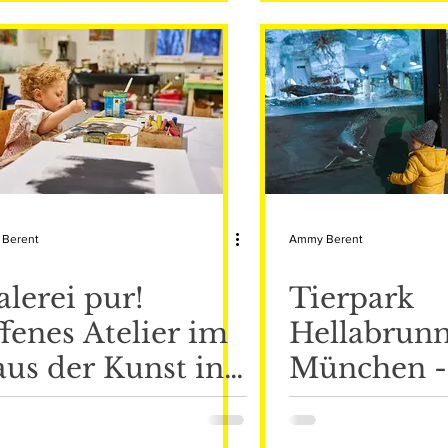
Berent
Ammy Berent
lerei pur!
Tierpark
fenes Atelier im
Hellabrunn
us der Kunst in
München -
ünchen
erste Geoz
Welt