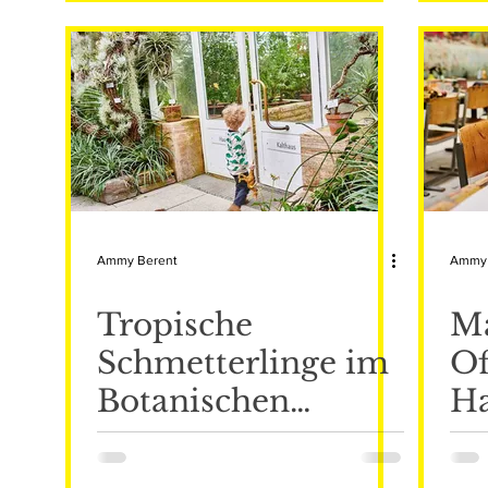
Ammy Berent
Ammy 
Tropische
Ma
Schmetterlinge im
Of
Botanischen
Ha
Garten in München
M