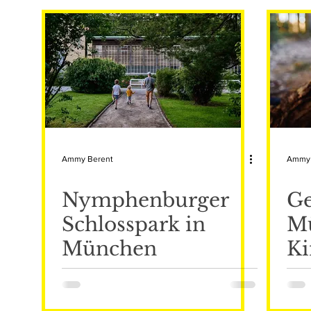
Nützliches
München
Travel
Ammy Berent
Ammy 
Nymphenburger
Ge
Schlosspark in
M
München
Ki