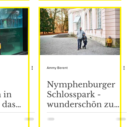
Ammy Berent
Nymphenburger
 in
Schlosspark -
 das
wunderschön zu
oo der
jeder Jahreszeit