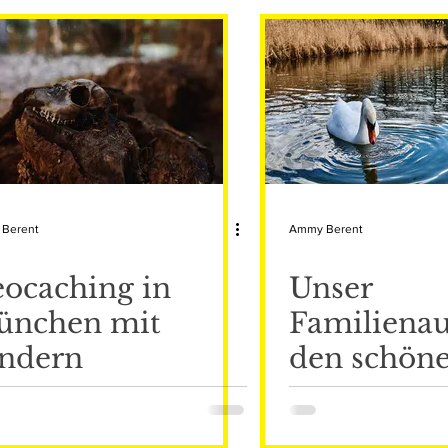
Berent
Ammy Berent
ocaching in
Unser
ünchen mit
Familienau
ndern
den schön
Schlosspar
Nymphenb