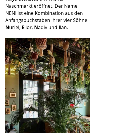
Naschmarkt eröffnet. Der Name 
NENI ist eine Kombination aus den 
Anfangsbuchstaben ihrer vier Söhne 
N
uriel, 
E
lior, 
N
adiv und 
I
lan. 